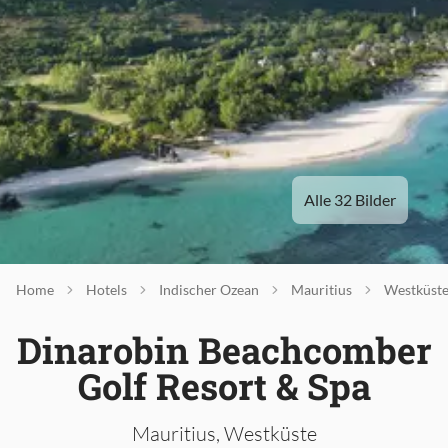
Alle 32 Bilder
Home
Hotels
Indischer Ozean
Mauritius
Westküst
Dinarobin Beachcomber
Golf Resort & Spa
Mauritius, Westküste